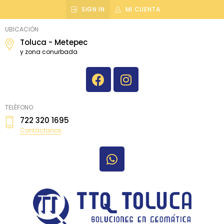
SIGN IN
MI CUENTA
topografiatoluca
UBICACIÓN
Toluca - Metepec
y zona conurbada
TELÉFONO:
722 320 1695
Contáctanos