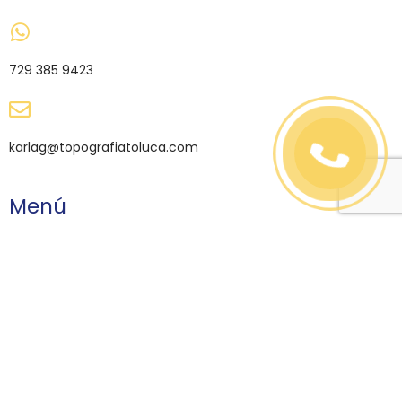
729 385 9423
karlag@topografiatoluca.com
Menú
•
Inicio
•
Productos
•
Asesoria y Capacitación
•
Centro de Servicio
•
Aviso de Privacidad
•
Contacto
Categorías