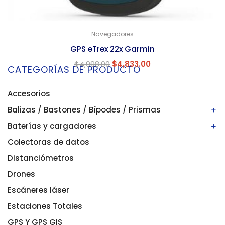
Navegadores
GPS eTrex 22x Garmin
$
4,998.00
$
4,833.00
CATEGORÍAS DE PRODUCTO
Accesorios
Balizas / Bastones / Bípodes / Prismas
Baterías y cargadores
Bastones/balizas
Bípodes
Colectoras de datos
Baterías
Prismas
Cargadores
Distanciómetros
Drones
Escáneres láser
Estaciones Totales
GPS Y GPS GIS