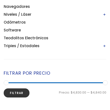
Navegadores
Niveles / Láser
Odómetros
Niveles automáticos
Niveles digitales/electrónicos
Software
Niveles láser
Teodolitos Electrónicos
Tripies / Estadales
Estadales
Tripies
FILTRAR POR PRECIO
Precio:
$4,830.00
—
$4,840.00
FILTRAR