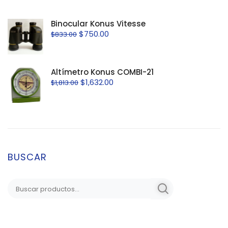
Binocular Konus Vitesse
$
750.00
$
833.00
Altímetro Konus COMBI-21
$
1,632.00
$
1,813.00
BUSCAR