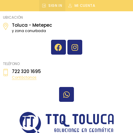
SIGN IN
MI CUENTA
topografiatoluca
UBICACIÓN
Toluca - Metepec
y zona conurbada
TELÉFONO:
722 320 1695
Contáctanos