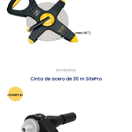
Accesorios
Cinta de acero de 30 m SitePro
$
857.00
$
829.00
¡OFERTA!