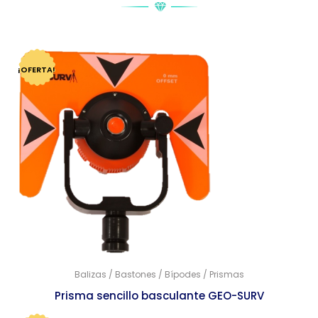
¡OFERTA!
Balizas / Bastones / Bípodes / Prismas
Prisma sencillo basculante GEO-SURV
$
2,167.00
$
2,096.00