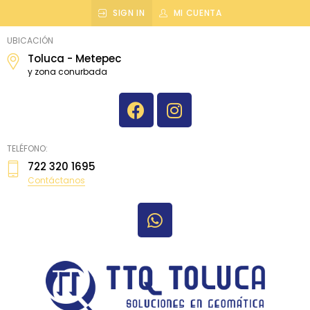
SIGN IN
MI CUENTA
topografiatoluca
UBICACIÓN
Toluca - Metepec
y zona conurbada
TELÉFONO:
722 320 1695
Contáctanos