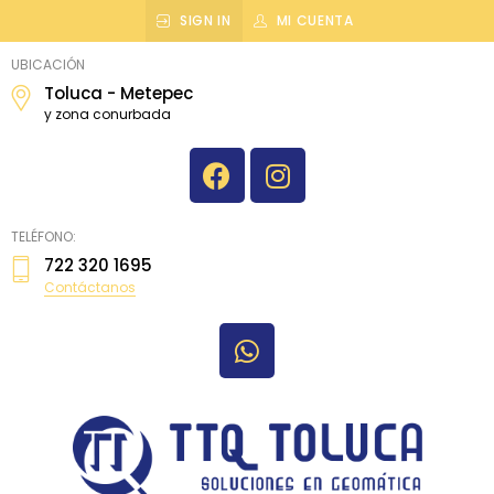
SIGN IN
MI CUENTA
topografiatoluca
UBICACIÓN
Toluca - Metepec
y zona conurbada
TELÉFONO:
722 320 1695
Contáctanos