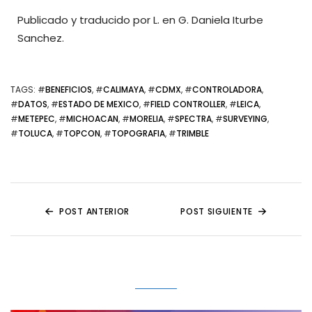
Publicado y traducido por L. en G. Daniela Iturbe
Sanchez.
TAGS
: #
BENEFICIOS
, #
CALIMAYA
, #
CDMX
, #
CONTROLADORA
,
#
DATOS
, #
ESTADO DE MEXICO
, #
FIELD CONTROLLER
, #
LEICA
,
#
METEPEC
, #
MICHOACAN
, #
MORELIA
, #
SPECTRA
, #
SURVEYING
,
#
TOLUCA
, #
TOPCON
, #
TOPOGRAFIA
, #
TRIMBLE
POST ANTERIOR
POST SIGUIENTE
Related Posts