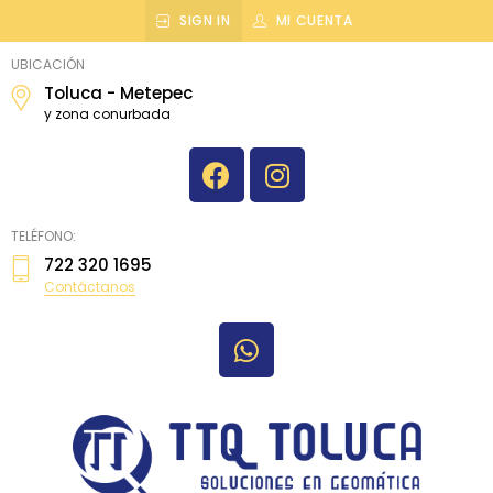
SIGN IN
MI CUENTA
topografiatoluca
UBICACIÓN
Toluca - Metepec
y zona conurbada
TELÉFONO:
722 320 1695
Contáctanos