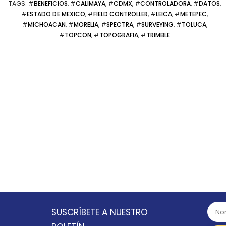
TAGS
: #
BENEFICIOS
, #
CALIMAYA
, #
CDMX
, #
CONTROLADORA
, #
DATOS
,
#
ESTADO DE MEXICO
, #
FIELD CONTROLLER
, #
LEICA
, #
METEPEC
,
#
MICHOACAN
, #
MORELIA
, #
SPECTRA
, #
SURVEYING
, #
TOLUCA
,
#
TOPCON
, #
TOPOGRAFIA
, #
TRIMBLE
SUSCRÍBETE A NUESTRO