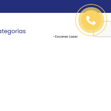
tegorías
•
Escaner Laser
cesorios
•
Estaciones Totales
stones, Prismas,
•
GPS Y GPS GIS
podes
•
Navegadores
rgadores y Baterías
•
Niveles / Laser
lectora de Datos
•
Odómetros
ntrol de Máquinaria
•
Software
stanciómetros
•
Teodolitos Electrónicos
ones
•
Tripies / Estadales
osondas