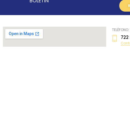
BOLETÍN
TELÉFONO:
722
Cont
729
kar