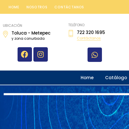
HOME
NOSOTROS
CONTÁCTANOS
topografiatoluca
TELÉFONO:
UBICACIÓN
722 320 1695
Toluca - Metepec
Contáctanos
y zona conurbada
Home
Catálogo