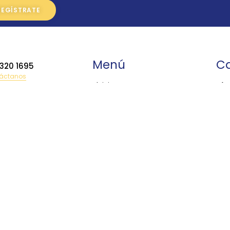
Menú
Ca
 320 1695
áctanos
•
Inicio
•
Ac
•
Productos
•
Ba
 385 9423
•
Asesoria y Capacitación
Bi
•
Centro de Servicio
•
Ca
lag@topografiatoluca.com
•
Aviso de Privacidad
•
Co
•
Contacto
•
Co
•
Di
•
Dr
•
Ec