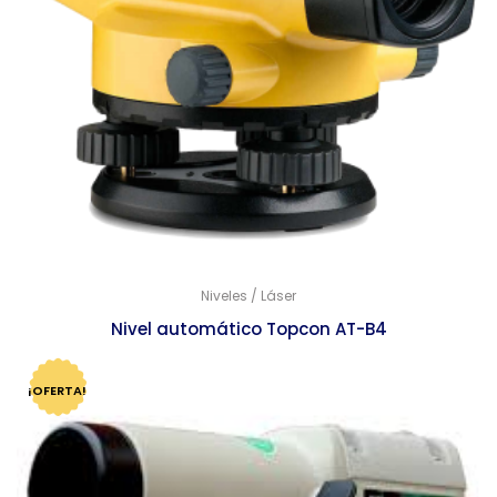
Niveles / Láser
Nivel automático Topcon AT-B4
$
8,063.00
$
7,796.00
¡OFERTA!