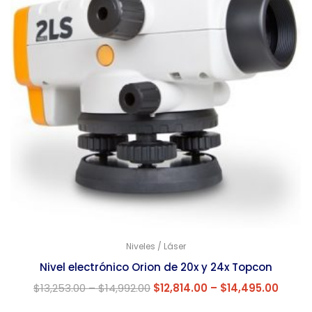
Niveles / Láser
Nivel electrónico Orion de 20x y 24x Topcon
$
13,253.00
–
$
14,992.00
$
12,814.00
–
$
14,495.00