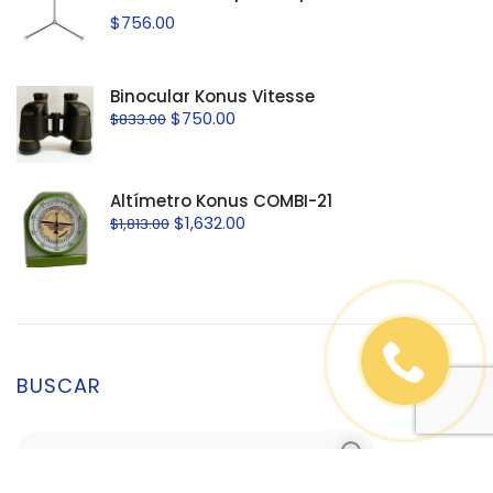
$
756.00
Binocular Konus Vitesse
$
750.00
$
833.00
Altímetro Konus COMBI-21
$
1,632.00
$
1,813.00
BUSCAR