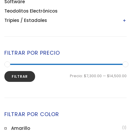
Niveles digitales/electrónicos
Software
Niveles láser
Teodolitos Electrónicos
Tripies / Estadales
Estadales
Tripies
FILTRAR POR PRECIO
Precio:
$7,300.00
—
$14,500.00
FILTRAR
FILTRAR POR COLOR
Amarillo
(1)