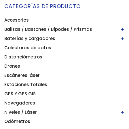
CATEGORÍAS DE PRODUCTO
Accesorios
Balizas / Bastones / Bípodes / Prismas
Baterías y cargadores
Bastones/balizas
Bípodes
Colectoras de datos
Baterías
Prismas
Cargadores
Distanciómetros
Drones
Escáneres láser
Estaciones Totales
GPS Y GPS GIS
Navegadores
Niveles / Láser
Odómetros
Niveles automáticos