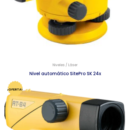
Niveles / Láser
Nivel automático SitePro SK 24x
$
7,559.00
$
7,309.00
¡OFERTA!