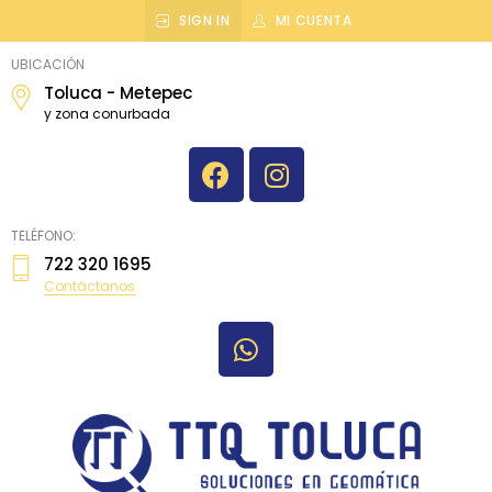
SIGN IN
MI CUENTA
topografiatoluca
UBICACIÓN
Toluca - Metepec
y zona conurbada
TELÉFONO:
722 320 1695
Contáctanos