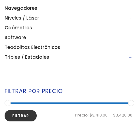
Navegadores
Niveles / Láser
Odómetros
Niveles automáticos
Niveles digitales/electrónicos
Software
Niveles láser
Teodolitos Electrónicos
Tripies / Estadales
Estadales
Tripies
FILTRAR POR PRECIO
Precio:
$3,410.00
—
$3,420.00
FILTRAR