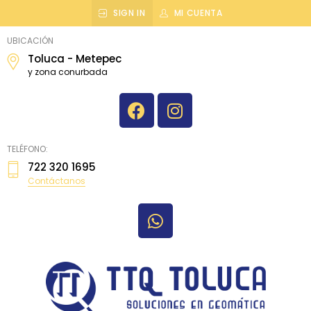
SIGN IN
MI CUENTA
topografiatoluca
UBICACIÓN
Toluca - Metepec
y zona conurbada
TELÉFONO:
722 320 1695
Contáctanos