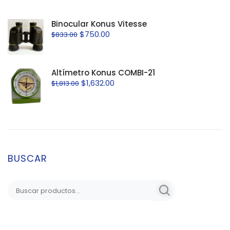
Binocular Konus Vitesse
$
750.00
$
833.00
Altímetro Konus COMBI-21
$
1,632.00
$
1,813.00
BUSCAR