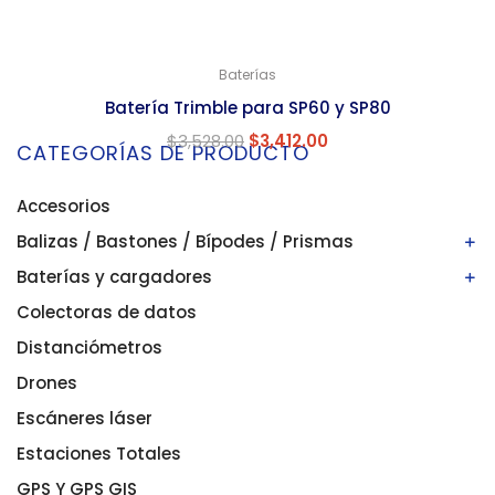
Baterías
Batería Trimble para SP60 y SP80
$
3,528.00
$
3,412.00
CATEGORÍAS DE PRODUCTO
Accesorios
Balizas / Bastones / Bípodes / Prismas
Baterías y cargadores
Bastones/balizas
Bípodes
Colectoras de datos
Baterías
Prismas
Cargadores
Distanciómetros
Drones
Escáneres láser
Estaciones Totales
GPS Y GPS GIS