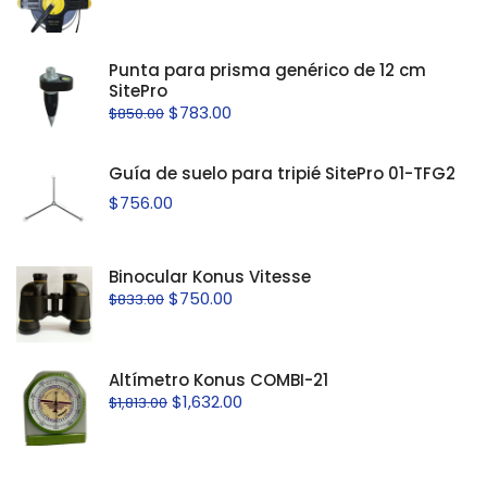
Punta para prisma genérico de 12 cm
SitePro
$
783.00
$
850.00
Guía de suelo para tripié SitePro 01-TFG2
$
756.00
Binocular Konus Vitesse
$
750.00
$
833.00
Altímetro Konus COMBI-21
$
1,632.00
$
1,813.00