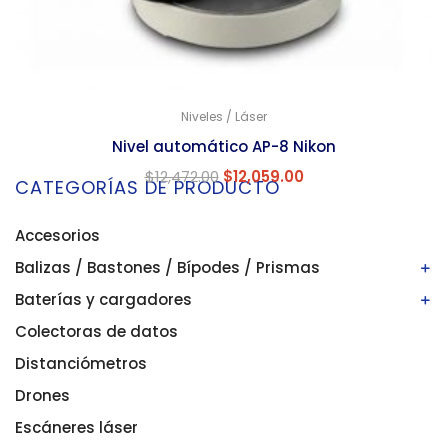
Niveles / Láser
Nivel automático AP-8 Nikon
$
12,472.00
$
12,059.00
CATEGORÍAS DE PRODUCTO
Accesorios
Balizas / Bastones / Bípodes / Prismas
Baterías y cargadores
Bastones/balizas
Bípodes
Colectoras de datos
Baterías
Prismas
Cargadores
Distanciómetros
Drones
Escáneres láser