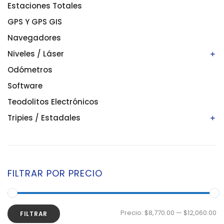
Estaciones Totales
GPS Y GPS GIS
Navegadores
Niveles / Láser
Odómetros
Niveles automáticos
Niveles digitales/electrónicos
Software
Niveles láser
Teodolitos Electrónicos
Tripies / Estadales
Estadales
Tripies
FILTRAR POR PRECIO
Precio:
$8,770.00
—
$12,060.00
FILTRAR