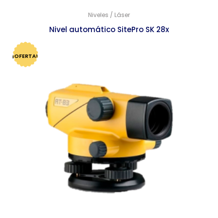
Niveles / Láser
Nivel automático SitePro SK 28x
$
9,070.00
$
8,770.00
¡OFERTA!