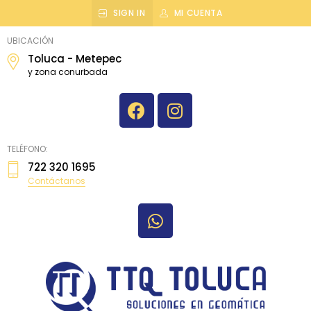
SIGN IN
MI CUENTA
topografiatoluca
UBICACIÓN
Toluca - Metepec
y zona conurbada
TELÉFONO:
722 320 1695
Contáctanos