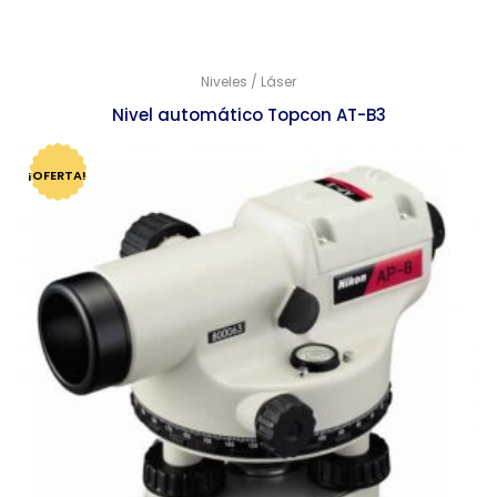
Niveles / Láser
Nivel automático Topcon AT-B3
$
12,346.00
$
11,937.00
¡OFERTA!