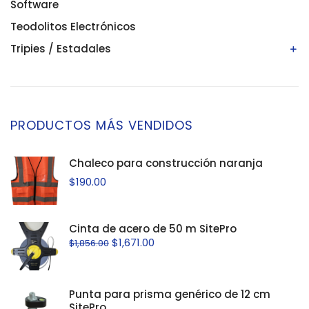
Niveles digitales/electrónicos
Software
Niveles láser
Teodolitos Electrónicos
Tripies / Estadales
Estadales
Tripies
PRODUCTOS MÁS VENDIDOS
Chaleco para construcción naranja
$
190.00
Cinta de acero de 50 m SitePro
$
1,671.00
$
1,856.00
Punta para prisma genérico de 12 cm
SitePro