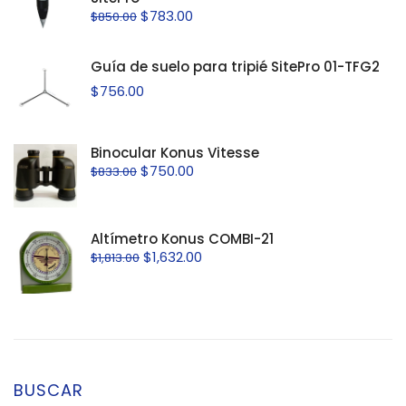
$
783.00
$
850.00
Guía de suelo para tripié SitePro 01-TFG2
$
756.00
Binocular Konus Vitesse
$
750.00
$
833.00
Altímetro Konus COMBI-21
$
1,632.00
$
1,813.00
BUSCAR