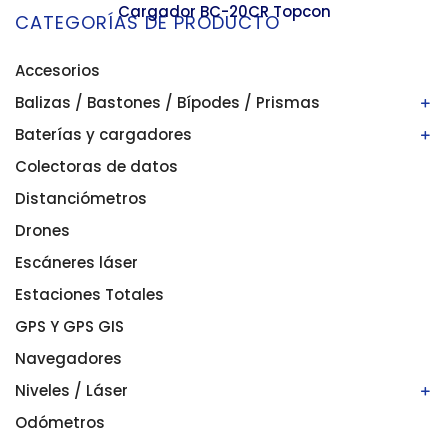
Cargador BC-20CR Topcon
CATEGORÍAS DE PRODUCTO
Accesorios
Balizas / Bastones / Bípodes / Prismas
Baterías y cargadores
Bastones/balizas
Bípodes
Colectoras de datos
Baterías
Prismas
Cargadores
Distanciómetros
Drones
Escáneres láser
Estaciones Totales
GPS Y GPS GIS
Navegadores
Niveles / Láser
Odómetros
Niveles automáticos