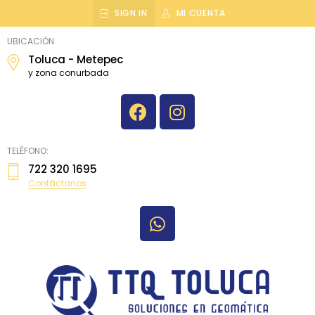
SIGN IN
MI CUENTA
topografiatoluca
UBICACIÓN
Toluca - Metepec
y zona conurbada
TELÉFONO:
722 320 1695
Contáctanos