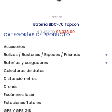
Baterías
Batería BDC-70 Topcon
$
3,452.00
$
3,338.00
CATEGORÍAS DE PRODUCTO
Accesorios
Balizas / Bastones / Bípodes / Prismas
Baterías y cargadores
Bastones/balizas
Bípodes
Colectoras de datos
Baterías
Prismas
Cargadores
Distanciómetros
Drones
Escáneres láser
Estaciones Totales
GPS Y GPS GIS