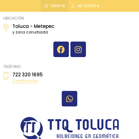
SIGN IN
MI CUENTA
topografiatoluca
UBICACIÓN
Toluca - Metepec
y zona conurbada
TELÉFONO:
722 320 1695
Contáctanos