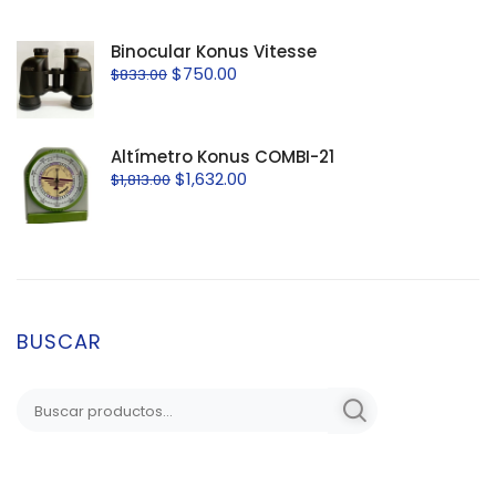
Binocular Konus Vitesse
$
750.00
$
833.00
Altímetro Konus COMBI-21
$
1,632.00
$
1,813.00
BUSCAR