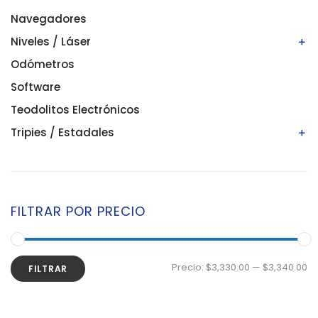
Navegadores
Niveles / Láser
Odómetros
Niveles automáticos
Niveles digitales/electrónicos
Software
Niveles láser
Teodolitos Electrónicos
Tripies / Estadales
Estadales
Tripies
FILTRAR POR PRECIO
Precio:
$3,330.00
—
$3,340.00
FILTRAR