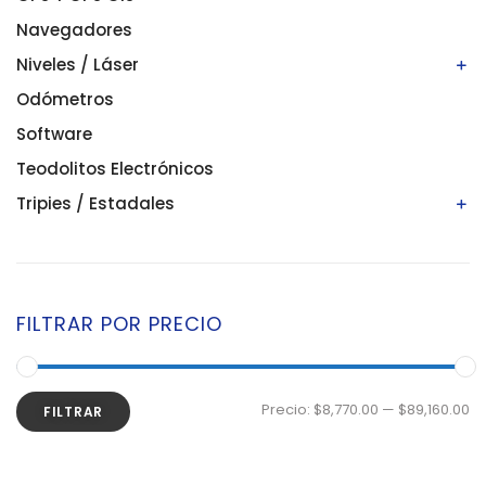
Navegadores
Niveles / Láser
Odómetros
Niveles automáticos
Niveles digitales/electrónicos
Software
Niveles láser
Teodolitos Electrónicos
Tripies / Estadales
Estadales
Tripies
FILTRAR POR PRECIO
Precio:
$8,770.00
—
$89,160.00
FILTRAR