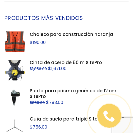
PRODUCTOS MÁS VENDIDOS
Chaleco para construcción naranja
$
190.00
Cinta de acero de 50 m SitePro
$
1,671.00
$
1,856.00
Punta para prisma genérico de 12 cm
SitePro
$
783.00
$
850.00
Guía de suelo para tripié SitePro 01-TFG2
$
756.00