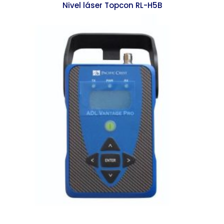
Nivel láser Topcon RL-H5B
$
20,535.00
$
19,854.00