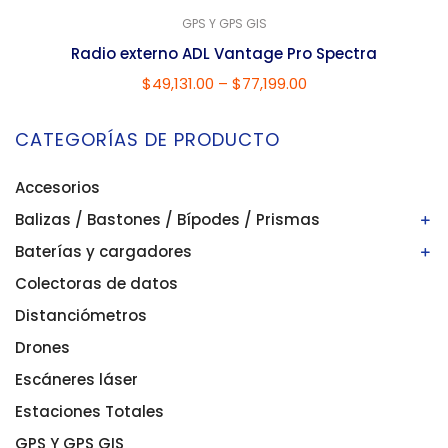
GPS Y GPS GIS
Radio externo ADL Vantage Pro Spectra
$
49,131.00
–
$
77,199.00
CATEGORÍAS DE PRODUCTO
Accesorios
Balizas / Bastones / Bípodes / Prismas
Baterías y cargadores
Bastones/balizas
Bípodes
Colectoras de datos
Baterías
Prismas
Cargadores
Distanciómetros
Drones
Escáneres láser
Estaciones Totales
GPS Y GPS GIS