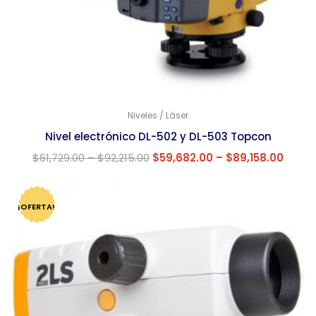
Niveles / Láser
Nivel electrónico DL-502 y DL-503 Topcon
$
61,729.00
–
$
92,215.00
$
59,682.00
–
$
89,158.00
¡OFERTA!