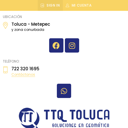
SIGN IN
MI CUENTA
topografiatoluca
UBICACIÓN
Toluca - Metepec
y zona conurbada
TELÉFONO:
722 320 1695
Contáctanos