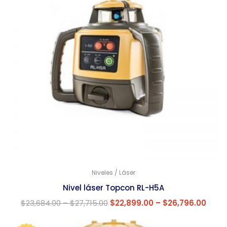
Niveles / Láser
Nivel láser Topcon RL-H5A
$
23,684.00
–
$
27,715.00
$
22,899.00
–
$
26,796.00