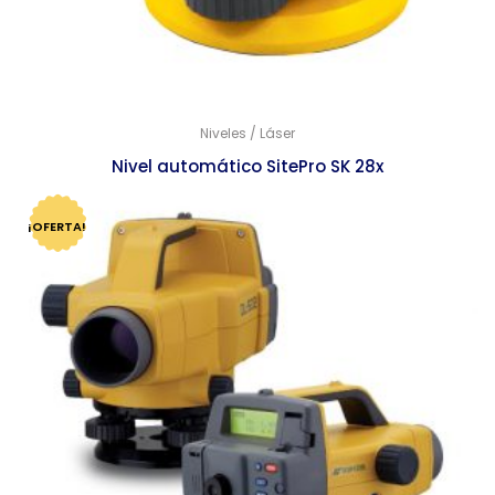
Niveles / Láser
Nivel automático SitePro SK 28x
$
9,070.00
$
8,770.00
¡OFERTA!