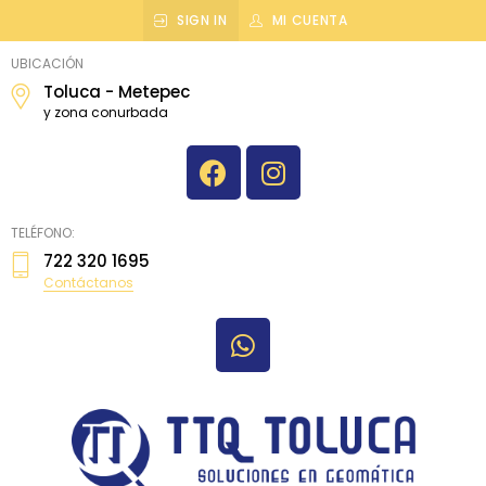
SIGN IN
MI CUENTA
topografiatoluca
UBICACIÓN
Toluca - Metepec
y zona conurbada
TELÉFONO:
722 320 1695
Contáctanos