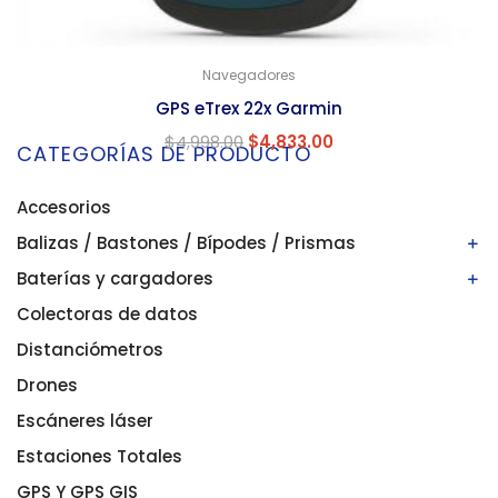
Navegadores
GPS eTrex 22x Garmin
$
4,998.00
$
4,833.00
CATEGORÍAS DE PRODUCTO
Accesorios
Balizas / Bastones / Bípodes / Prismas
Baterías y cargadores
Bastones/balizas
Bípodes
Colectoras de datos
Baterías
Prismas
Cargadores
Distanciómetros
Drones
Escáneres láser
Estaciones Totales
GPS Y GPS GIS