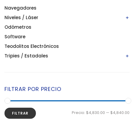
Navegadores
Niveles / Láser
Odómetros
Niveles automáticos
Niveles digitales/electrónicos
Software
Niveles láser
Teodolitos Electrónicos
Tripies / Estadales
Estadales
Tripies
FILTRAR POR PRECIO
Precio:
$4,830.00
—
$4,840.00
FILTRAR