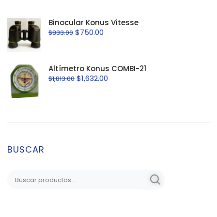
Binocular Konus Vitesse
$
750.00
$
833.00
Altímetro Konus COMBI-21
$
1,632.00
$
1,813.00
BUSCAR