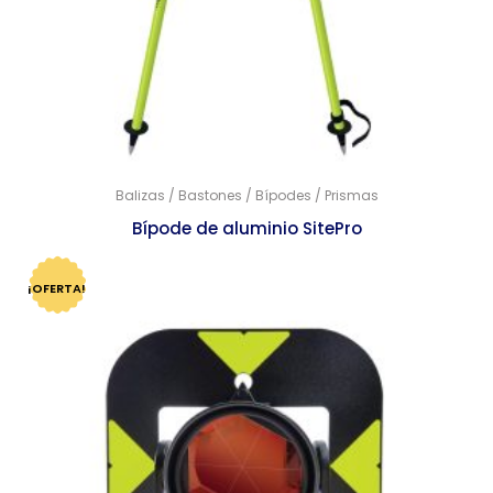
Balizas / Bastones / Bípodes / Prismas
Bípode de aluminio SitePro
$
2,369.00
¡OFERTA!