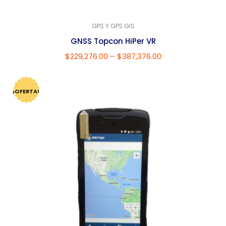
GPS Y GPS GIS
GNSS Topcon HiPer VR
$
229,276.00
–
$
387,376.00
¡OFERTA!