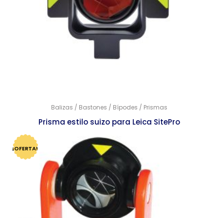
Balizas / Bastones / Bípodes / Prismas
Prisma estilo suizo para Leica SitePro
$
2,799.00
$
2,707.00
¡OFERTA!