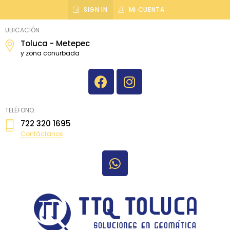
SIGN IN
MI CUENTA
topografiatoluca
UBICACIÓN
Toluca - Metepec
y zona conurbada
TELÉFONO:
722 320 1695
Contáctanos