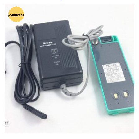
$
4,032.00
$
3,899.00
¡OFERTA!