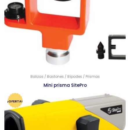
Balizas / Bastones / Bípodes / Prismas
Mini prisma SitePro
$
2,600.00
$
2,514.00
¡OFERTA!