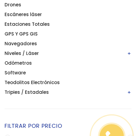
Drones
Escáneres láser
Estaciones Totales
GPS Y GPS GIS
Navegadores
Niveles / Láser
Odómetros
Niveles automáticos
Niveles digitales/electrónicos
Software
Niveles láser
Teodolitos Electrónicos
Tripies / Estadales
Estadales
Tripies
FILTRAR POR PRECIO