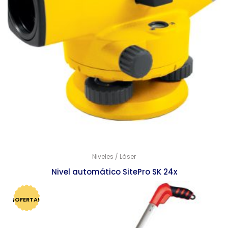
Niveles / Láser
Nivel automático SitePro SK 24x
$
7,559.00
$
7,309.00
¡OFERTA!