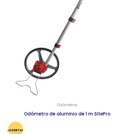
Odómetros
Odómetro de aluminio de 1 m SitePro
$
1,399.00
$
1,353.00
¡OFERTA!