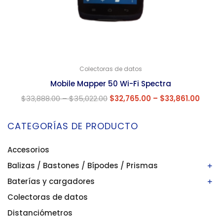
Colectoras de datos
Mobile Mapper 50 Wi-Fi Spectra
$
33,888.00
–
$
35,022.00
$
32,765.00
–
$
33,861.00
CATEGORÍAS DE PRODUCTO
Accesorios
Balizas / Bastones / Bípodes / Prismas
Baterías y cargadores
Bastones/balizas
Bípodes
Colectoras de datos
Baterías
Prismas
Cargadores
Distanciómetros