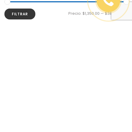
Precio:
$1,350.00
—
$387,380.00
FILTRAR
PRODUCTOS MÁS VENDIDOS
Chaleco para construcción naranja
$
190.00
Cinta de acero de 50 m SitePro
$
1,671.00
$
1,856.00
Punta para prisma genérico de 12 cm
SitePro