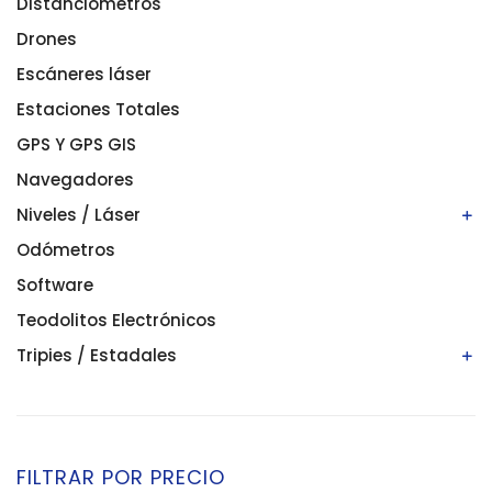
Prismas
Cargadores
Distanciómetros
Drones
Escáneres láser
Estaciones Totales
GPS Y GPS GIS
Navegadores
Niveles / Láser
Odómetros
Niveles automáticos
Niveles digitales/electrónicos
Software
Niveles láser
Teodolitos Electrónicos
Tripies / Estadales
Estadales
Tripies
FILTRAR POR PRECIO