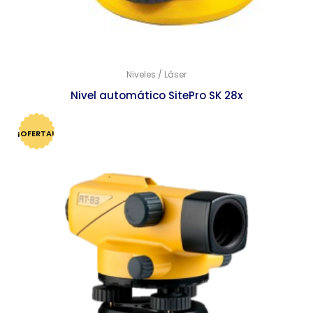
Niveles / Láser
Nivel automático SitePro SK 28x
$
9,070.00
$
8,770.00
¡OFERTA!