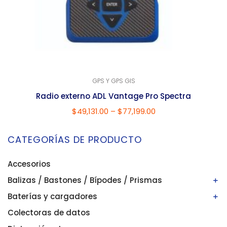
GPS Y GPS GIS
Radio externo ADL Vantage Pro Spectra
$
49,131.00
–
$
77,199.00
CATEGORÍAS DE PRODUCTO
Accesorios
Balizas / Bastones / Bípodes / Prismas
Baterías y cargadores
Bastones/balizas
Bípodes
Colectoras de datos
Baterías