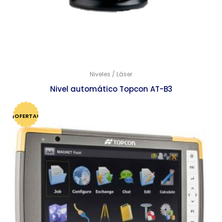
Niveles / Láser
Nivel automático Topcon AT-B3
$
12,346.00
$
11,937.00
¡OFERTA!