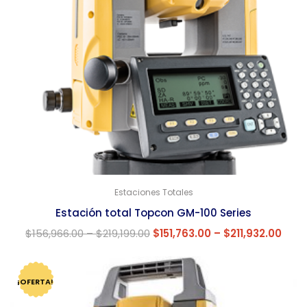
Estaciones Totales
Estación total Topcon GM-100 Series
$
156,966.00
–
$
219,199.00
$
151,763.00
–
$
211,932.00
¡OFERTA!