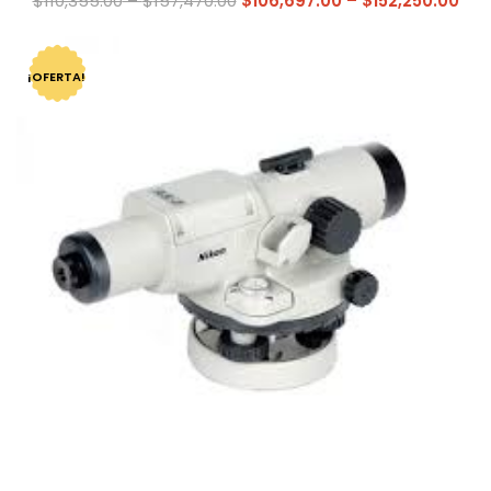
$
110,355.00
–
$
157,470.00
$
106,697.00
–
$
152,250.00
¡OFERTA!