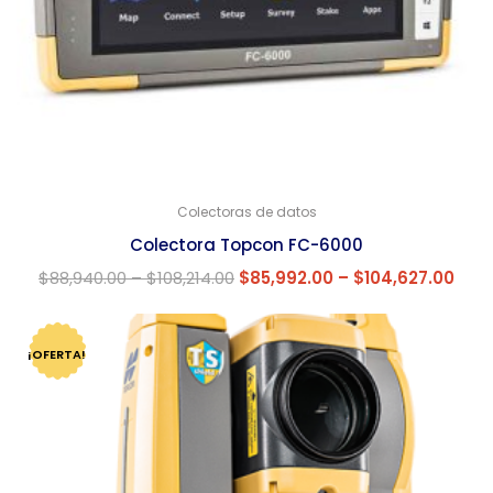
Colectoras de datos
Colectora Topcon FC-6000
$
88,940.00
–
$
108,214.00
$
85,992.00
–
$
104,627.00
¡OFERTA!