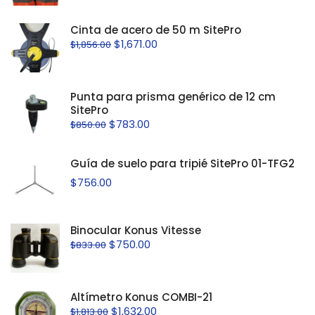
Cinta de acero de 50 m SitePro
$
1,671.00
$
1,856.00
Punta para prisma genérico de 12 cm
SitePro
$
783.00
$
850.00
Guía de suelo para tripié SitePro 01-TFG2
$
756.00
Binocular Konus Vitesse
$
750.00
$
833.00
Altímetro Konus COMBI-21
$
1,632.00
$
1,813.00