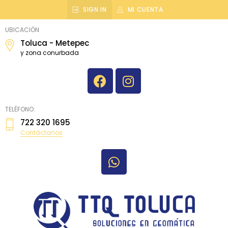
SIGN IN
MI CUENTA
topografiatoluca
UBICACIÓN
Toluca - Metepec
y zona conurbada
TELÉFONO:
722 320 1695
Contáctanos