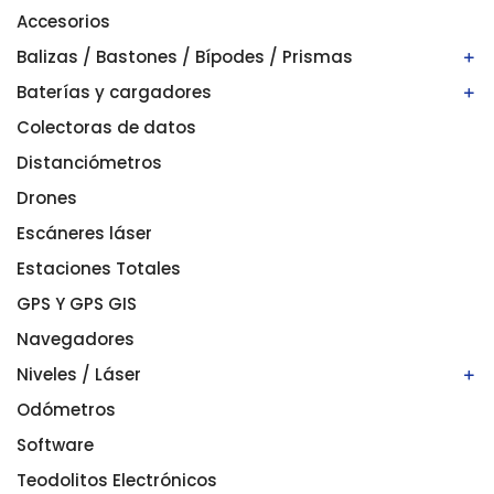
Accesorios
Balizas / Bastones / Bípodes / Prismas
Baterías y cargadores
Bastones/balizas
Bípodes
Colectoras de datos
Baterías
Prismas
Cargadores
Distanciómetros
Drones
Escáneres láser
Estaciones Totales
GPS Y GPS GIS
Navegadores
Niveles / Láser
Odómetros
Niveles automáticos
Niveles digitales/electrónicos
Software
Niveles láser
Teodolitos Electrónicos