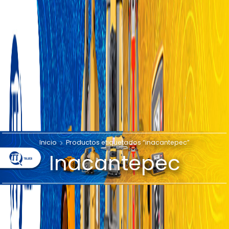
Inicio
Productos etiquetados “inacantepec”
Inacantepec