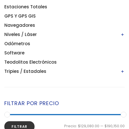
Estaciones Totales
GPS Y GPS GIS
Navegadores
Niveles / Láser
Odómetros
Niveles automáticos
Niveles digitales/electrónicos
Software
Niveles láser
Teodolitos Electrónicos
Tripies / Estadales
Estadales
Tripies
FILTRAR POR PRECIO
Precio:
$129,080.00
—
$190,150.00
FILTRAR