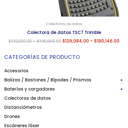
Colectoras de datos
Colectora de datos TSC7 Trimble
$
133,510.00
–
$
196,665.00
$
129,084.00
–
$
190,146.00
CATEGORÍAS DE PRODUCTO
Accesorios
Balizas / Bastones / Bípodes / Prismas
Baterías y cargadores
Bastones/balizas
Bípodes
Colectoras de datos
Baterías
Prismas
Cargadores
Distanciómetros
Drones
Escáneres láser