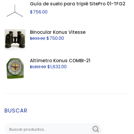
Guía de suelo para tripié SitePro 01-TFG2
$
756.00
Binocular Konus Vitesse
$
750.00
$
833.00
Altímetro Konus COMBI-21
$
1,632.00
$
1,813.00
BUSCAR