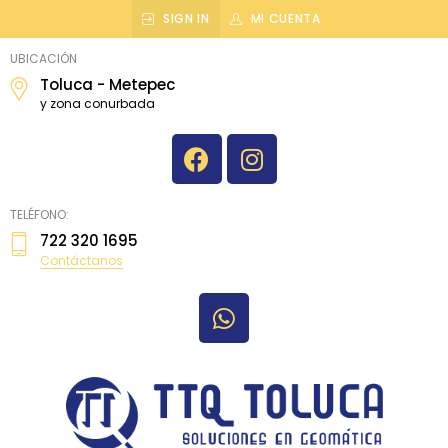
SIGN IN
MI CUENTA
topografiatoluca
UBICACIÓN
Toluca - Metepec
y zona conurbada
TELÉFONO:
722 320 1695
Contáctanos