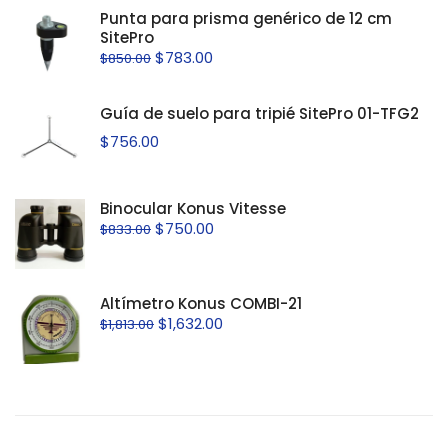
Punta para prisma genérico de 12 cm
SitePro
$
783.00
$
850.00
Guía de suelo para tripié SitePro 01-TFG2
$
756.00
Binocular Konus Vitesse
$
750.00
$
833.00
Altímetro Konus COMBI-21
$
1,632.00
$
1,813.00