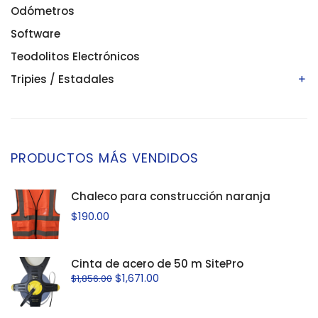
Odómetros
Niveles automáticos
Niveles digitales/electrónicos
Software
Niveles láser
Teodolitos Electrónicos
Tripies / Estadales
Estadales
Tripies
PRODUCTOS MÁS VENDIDOS
Chaleco para construcción naranja
$
190.00
Cinta de acero de 50 m SitePro
$
1,671.00
$
1,856.00