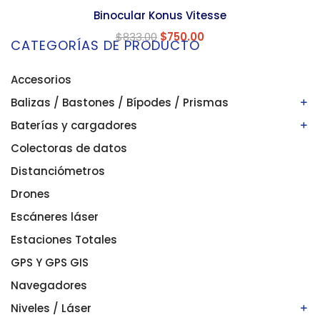
Binocular Konus Vitesse
$
833.00
$
750.00
CATEGORÍAS DE PRODUCTO
Accesorios
Balizas / Bastones / Bípodes / Prismas
Baterías y cargadores
Bastones/balizas
Bípodes
Colectoras de datos
Baterías
Prismas
Cargadores
Distanciómetros
Drones
Escáneres láser
Estaciones Totales
GPS Y GPS GIS
Navegadores
Niveles / Láser