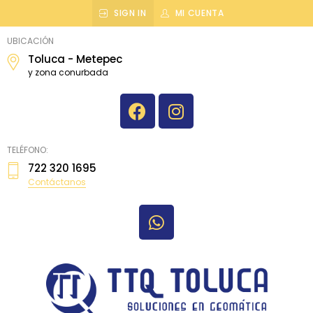
SIGN IN
MI CUENTA
topografiatoluca
UBICACIÓN
Toluca - Metepec
y zona conurbada
TELÉFONO:
722 320 1695
Contáctanos