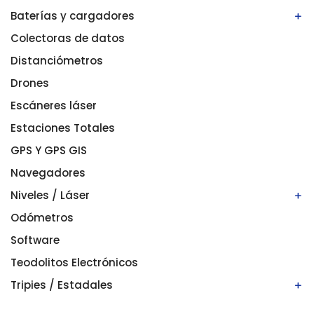
Baterías y cargadores
Bastones/balizas
Bípodes
Colectoras de datos
Baterías
Prismas
Cargadores
Distanciómetros
Drones
Escáneres láser
Estaciones Totales
GPS Y GPS GIS
Navegadores
Niveles / Láser
Odómetros
Niveles automáticos
Niveles digitales/electrónicos
Software
Niveles láser
Teodolitos Electrónicos
Tripies / Estadales
Estadales