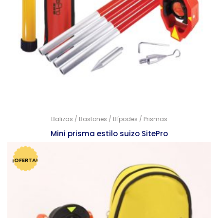
Balizas / Bastones / Bípodes / Prismas
Mini prisma estilo suizo SitePro
$
5,543.00
$
3,250.00
¡OFERTA!