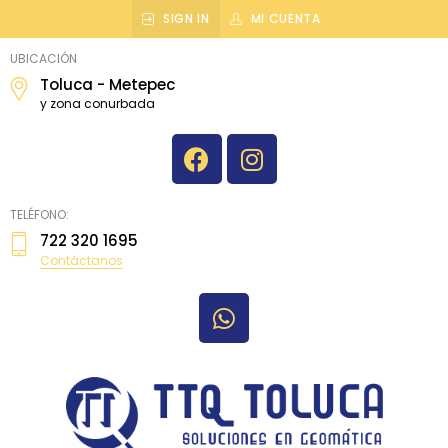
SIGN IN
MI CUENTA
topografiatoluca
UBICACIÓN
Toluca - Metepec
y zona conurbada
TELÉFONO:
722 320 1695
Contáctanos