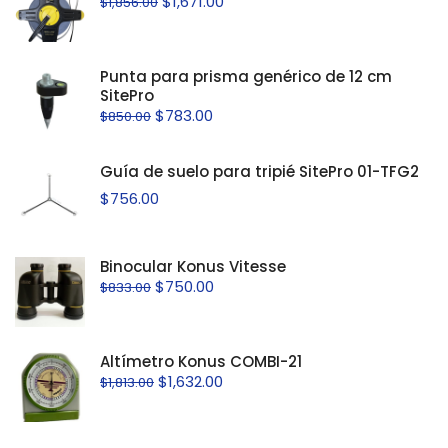
$
1,671.00
$
1,856.00
Punta para prisma genérico de 12 cm
SitePro
$
783.00
$
850.00
Guía de suelo para tripié SitePro 01-TFG2
$
756.00
Binocular Konus Vitesse
$
750.00
$
833.00
Altímetro Konus COMBI-21
$
1,632.00
$
1,813.00