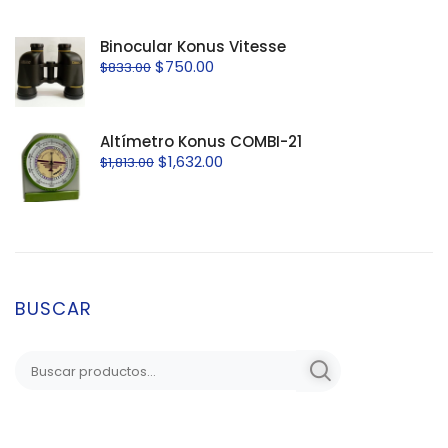
Binocular Konus Vitesse
$
750.00
$
833.00
Altímetro Konus COMBI-21
$
1,632.00
$
1,813.00
BUSCAR