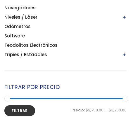
Navegadores
Niveles / Láser
Odómetros
Niveles automáticos
Niveles digitales/electrónicos
Software
Niveles láser
Teodolitos Electrónicos
Tripies / Estadales
Estadales
Tripies
FILTRAR POR PRECIO
Precio:
$3,750.00
—
$3,760.00
FILTRAR