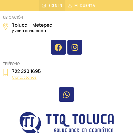
SIGN IN
MI CUENTA
topografiatoluca
UBICACIÓN
Toluca - Metepec
y zona conurbada
TELÉFONO:
722 320 1695
Contáctanos