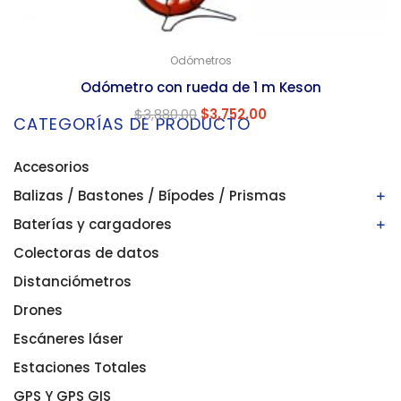
Odómetros
Odómetro con rueda de 1 m Keson
$
3,880.00
$
3,752.00
CATEGORÍAS DE PRODUCTO
Accesorios
Balizas / Bastones / Bípodes / Prismas
Baterías y cargadores
Bastones/balizas
Bípodes
Colectoras de datos
Baterías
Prismas
Cargadores
Distanciómetros
Drones
Escáneres láser
Estaciones Totales
GPS Y GPS GIS