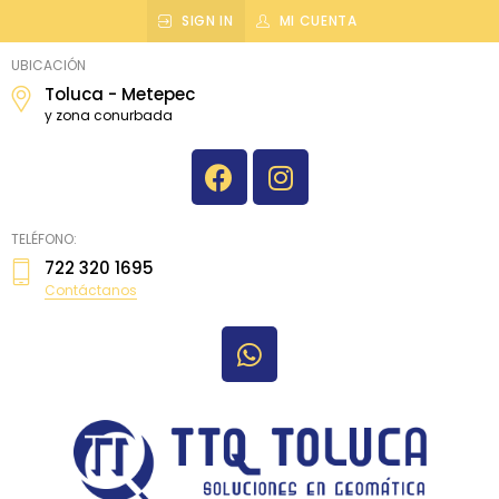
SIGN IN
MI CUENTA
topografiatoluca
UBICACIÓN
Toluca - Metepec
y zona conurbada
TELÉFONO:
722 320 1695
Contáctanos