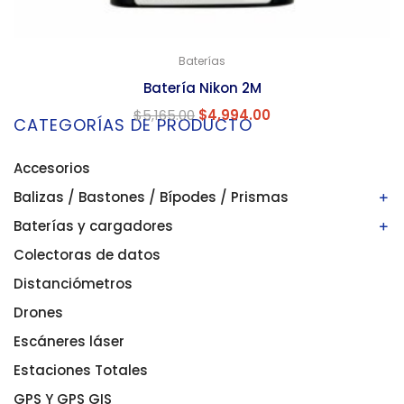
Baterías
Batería Nikon 2M
$
5,165.00
$
4,994.00
CATEGORÍAS DE PRODUCTO
Accesorios
Balizas / Bastones / Bípodes / Prismas
Baterías y cargadores
Bastones/balizas
Bípodes
Colectoras de datos
Baterías
Prismas
Cargadores
Distanciómetros
Drones
Escáneres láser
Estaciones Totales
GPS Y GPS GIS