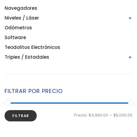
Navegadores
Niveles / Láser
Odómetros
Niveles automáticos
Niveles digitales/electrónicos
Software
Niveles láser
Teodolitos Electrónicos
Tripies / Estadales
Estadales
Tripies
FILTRAR POR PRECIO
Precio:
$4,990.00
—
$5,000.00
FILTRAR