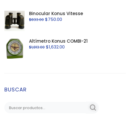
Binocular Konus Vitesse
$
750.00
$
833.00
Altímetro Konus COMBI-21
$
1,632.00
$
1,813.00
BUSCAR