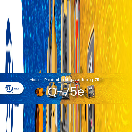
Inicio
Productos etiquetados “q-75e”
Q-75e