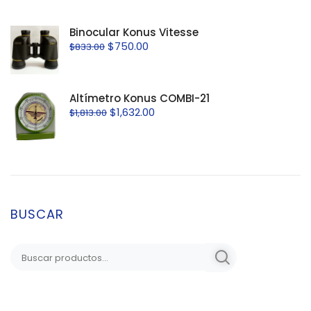
Binocular Konus Vitesse
$
750.00
$
833.00
Altímetro Konus COMBI-21
$
1,632.00
$
1,813.00
BUSCAR