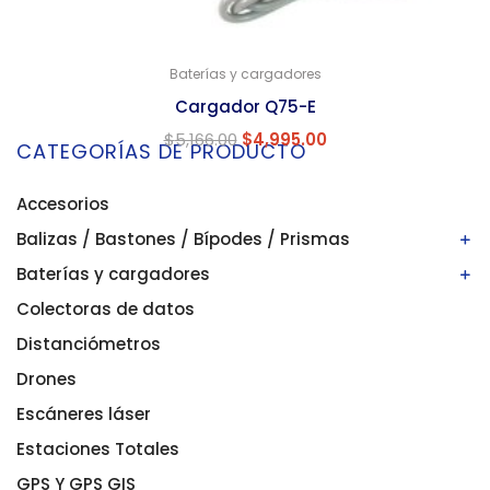
Baterías y cargadores
Cargador Q75-E
$
5,166.00
$
4,995.00
CATEGORÍAS DE PRODUCTO
Accesorios
Balizas / Bastones / Bípodes / Prismas
Baterías y cargadores
Bastones/balizas
Bípodes
Colectoras de datos
Baterías
Prismas
Cargadores
Distanciómetros
Drones
Escáneres láser
Estaciones Totales
GPS Y GPS GIS