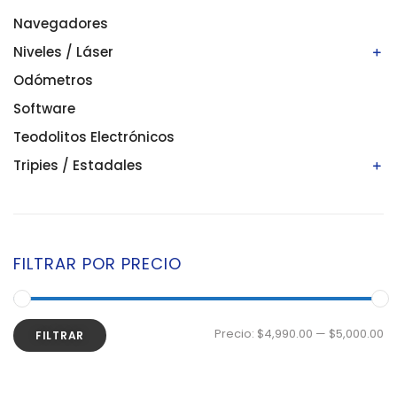
Navegadores
Niveles / Láser
Odómetros
Niveles automáticos
Niveles digitales/electrónicos
Software
Niveles láser
Teodolitos Electrónicos
Tripies / Estadales
Estadales
Tripies
FILTRAR POR PRECIO
Precio:
$4,990.00
—
$5,000.00
FILTRAR