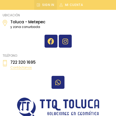
SIGN IN
MI CUENTA
topografiatoluca
UBICACIÓN
Toluca - Metepec
y zona conurbada
TELÉFONO:
722 320 1695
Contáctanos