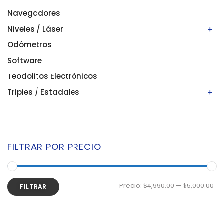
Navegadores
Niveles / Láser
Odómetros
Niveles automáticos
Niveles digitales/electrónicos
Software
Niveles láser
Teodolitos Electrónicos
Tripies / Estadales
Estadales
Tripies
FILTRAR POR PRECIO
Precio:
$4,990.00
—
$5,000.00
FILTRAR