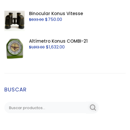
Binocular Konus Vitesse
$
750.00
$
833.00
Altímetro Konus COMBI-21
$
1,632.00
$
1,813.00
BUSCAR