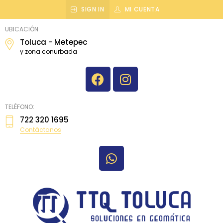
SIGN IN
MI CUENTA
topografiatoluca
UBICACIÓN
Toluca - Metepec
y zona conurbada
TELÉFONO:
722 320 1695
Contáctanos