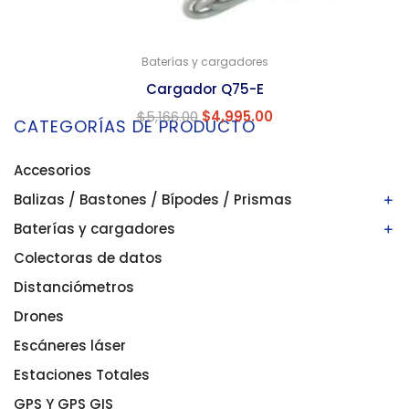
Baterías y cargadores
Cargador Q75-E
$
5,166.00
$
4,995.00
CATEGORÍAS DE PRODUCTO
Accesorios
Balizas / Bastones / Bípodes / Prismas
Baterías y cargadores
Bastones/balizas
Bípodes
Colectoras de datos
Baterías
Prismas
Cargadores
Distanciómetros
Drones
Escáneres láser
Estaciones Totales
GPS Y GPS GIS