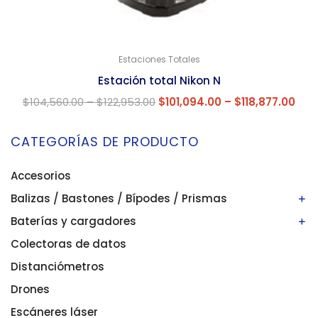
Estaciones Totales
Estación total Nikon N
$
104,560.00
–
$
122,953.00
$
101,094.00
–
$
118,877.00
CATEGORÍAS DE PRODUCTO
Accesorios
Balizas / Bastones / Bípodes / Prismas
Baterías y cargadores
Bastones/balizas
Bípodes
Colectoras de datos
Baterías
Prismas
Cargadores
Distanciómetros
Drones
Escáneres láser