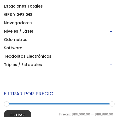
Estaciones Totales
GPS Y GPS GIS
Navegadores
Niveles / Láser
Odómetros
Niveles automáticos
Niveles digitales/electrónicos
Software
Niveles láser
Teodolitos Electrónicos
Tripies / Estadales
Estadales
Tripies
FILTRAR POR PRECIO
Precio:
$101,090.00
—
$118,880.00
FILTRAR