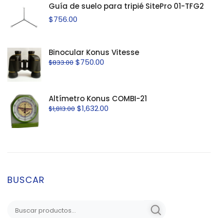
Guía de suelo para tripié SitePro 01-TFG2
$
756.00
Binocular Konus Vitesse
$
750.00
$
833.00
Altímetro Konus COMBI-21
$
1,632.00
$
1,813.00
BUSCAR