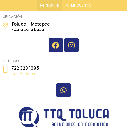
SIGN IN
MI CUENTA
topografiatoluca
UBICACIÓN
Toluca - Metepec
y zona conurbada
TELÉFONO:
722 320 1695
Contáctanos