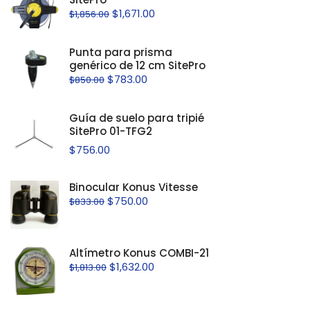
$
1,671.00
$
1,856.00
Punta para prisma
genérico de 12 cm SitePro
$
783.00
$
850.00
Guía de suelo para tripié
SitePro 01-TFG2
$
756.00
Binocular Konus Vitesse
$
750.00
$
833.00
Altímetro Konus COMBI-21
$
1,632.00
$
1,813.00