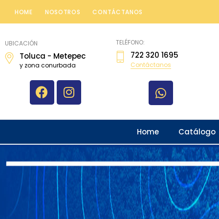
HOME
NOSOTROS
CONTÁCTANOS
topografiatoluca
TELÉFONO:
UBICACIÓN
722 320 1695
Toluca - Metepec
Contáctanos
y zona conurbada
Home
Catálogo