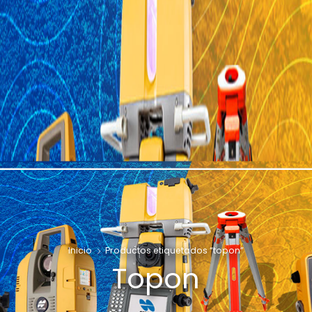
Inicio
Productos etiquetados “topon”
Topon