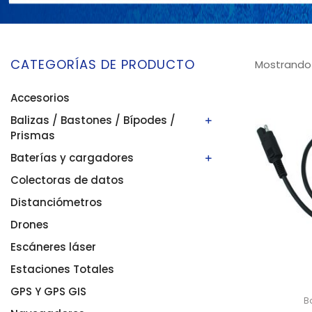
CATEGORÍAS DE PRODUCTO
Mostrando 
Accesorios
Balizas / Bastones / Bípodes /
Prismas
Baterías y cargadores
Bastones/balizas
Bípodes
Colectoras de datos
Baterías
Prismas
Cargadores
Distanciómetros
Drones
Escáneres láser
Estaciones Totales
GPS Y GPS GIS
B