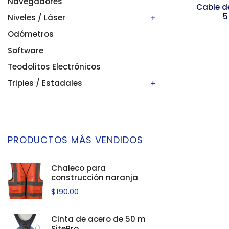
Navegadores
Cable d
5
Niveles / Láser
Odómetros
Niveles automáticos
Niveles digitales/electrónicos
Software
Niveles láser
Teodolitos Electrónicos
Tripies / Estadales
Estadales
Tripies
PRODUCTOS MÁS VENDIDOS
Chaleco para
construcción naranja
$
190.00
Cinta de acero de 50 m
SitePro