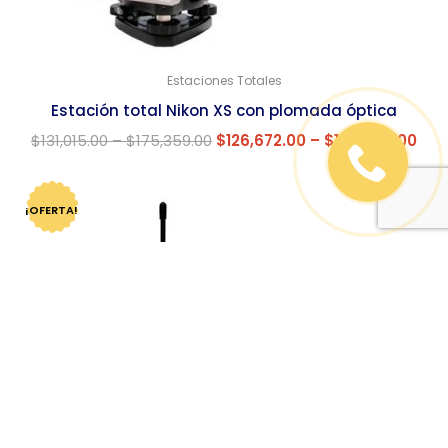
Estaciones Totales
Estación total Nikon XS con plomada óptica
$
131,015.00
–
$
175,359.00
$
126,672.00
–
$
169,546.00
¡OFERTA!
SÉ EL PRIMERO EN VALORAR “ESTACIÓN
TOTAL TOPCON CYGNUS”
Tu dirección de correo electrónico no será
publicada.
Los campos obligatorios están
marcados con
*
TU PUNTUACIÓN
*