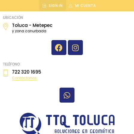
SIGN IN
MI CUENTA
topografiatoluca
UBICACIÓN
Toluca - Metepec
y zona conurbada
TELÉFONO:
722 320 1695
Contáctanos