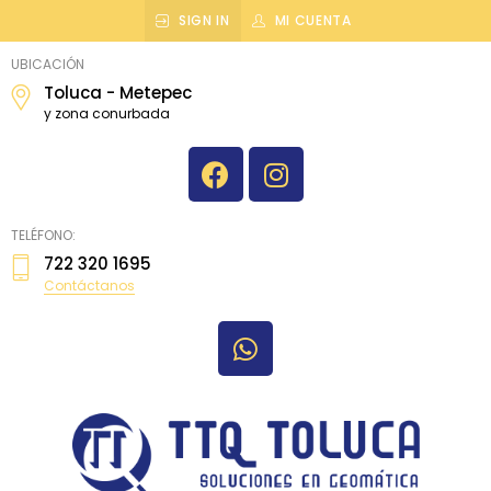
SIGN IN
MI CUENTA
topografiatoluca
UBICACIÓN
Toluca - Metepec
y zona conurbada
TELÉFONO:
722 320 1695
Contáctanos