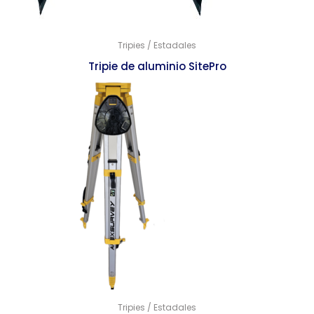
Tripies / Estadales
Tripie de aluminio SitePro
$
2,270.00
$
2,195.00
Tripies / Estadales