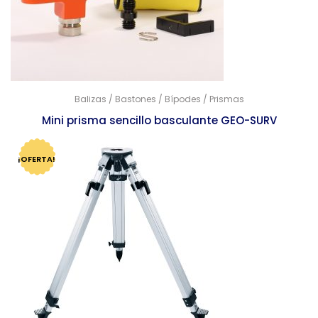
Balizas / Bastones / Bípodes / Prismas
Mini prisma sencillo basculante GEO-SURV
$
2,066.00
$
1,998.00
¡OFERTA!