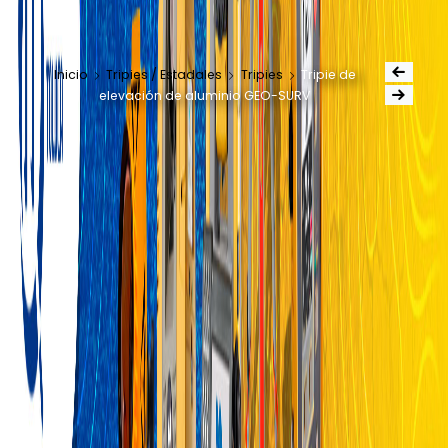
Inicio
Tripies / Estadales
Tripies
Tripie de
elevación de aluminio GEO-SURV