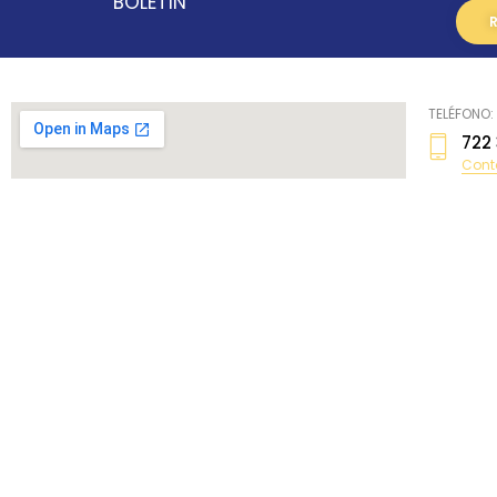
BOLETÍN
TELÉFONO:
722
Cont
729
kar