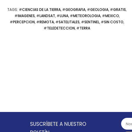
TAGS
: #
CIENCIAS DE LA TIERRA
, #
GEOGRAFIA
, #
GEOLOGIA
, #
GRATIS
,
#
IMAGENES
, #
LANDSAT
, #
LUNA
, #
METEOROLOGIA
, #
MEXICO
,
#
PERCEPCION
, #
REMOTA
, #
SATELITALES
, #
SENTINEL
, #
SIN COSTO
,
#
TELEDETECCION
, #
TERRA
SUSCRÍBETE A NUESTRO