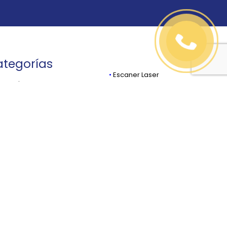
tegorías
•
Escaner Laser
cesorios
•
Estaciones Totales
stones, Prismas,
•
GPS Y GPS GIS
podes
•
Navegadores
rgadores y Baterías
•
Niveles / Laser
lectora de Datos
•
Odómetros
ntrol de Máquinaria
•
Software
stanciómetros
•
Teodolitos Electrónicos
ones
•
Tripies / Estadales
osondas