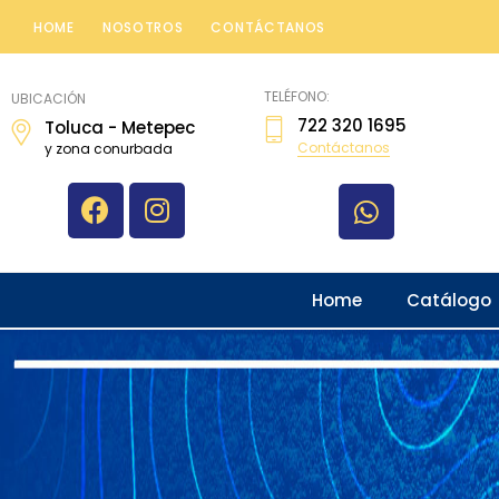
HOME
NOSOTROS
CONTÁCTANOS
topografiatoluca
TELÉFONO:
UBICACIÓN
722 320 1695
Toluca - Metepec
Contáctanos
y zona conurbada
Home
Catálogo