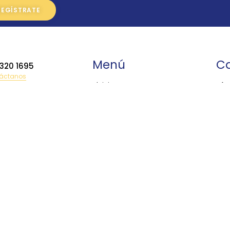
Menú
Ca
 320 1695
áctanos
•
Inicio
•
Ac
•
Productos
•
Ba
 385 9423
•
Asesoria y Capacitación
Bi
•
Centro de Servicio
•
Ca
lag@topografiatoluca.com
•
Aviso de Privacidad
•
Co
•
Contacto
•
Co
•
Di
•
Dr
•
Ec