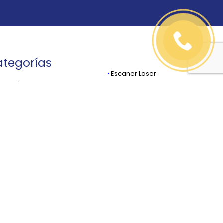
tegorías
•
Escaner Laser
cesorios
•
Estaciones Totales
stones, Prismas,
•
GPS Y GPS GIS
podes
•
Navegadores
rgadores y Baterías
•
Niveles / Laser
lectora de Datos
•
Odómetros
ntrol de Máquinaria
•
Software
stanciómetros
•
Teodolitos Electrónicos
ones
•
Tripies / Estadales
osondas