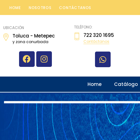
HOME
NOSOTROS
CONTÁCTANOS
topografiatoluca
TELÉFONO:
UBICACIÓN
722 320 1695
Toluca - Metepec
Contáctanos
y zona conurbada
Home
Catálogo