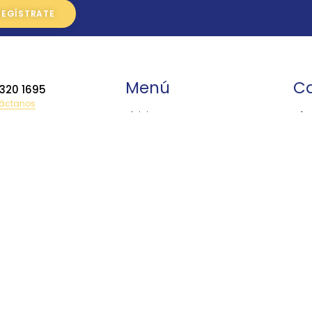
Menú
Ca
 320 1695
áctanos
•
Inicio
•
Ac
•
Productos
•
Ba
 385 9423
•
Asesoria y Capacitación
Bi
•
Centro de Servicio
•
Ca
lag@topografiatoluca.com
•
Aviso de Privacidad
•
Co
•
Contacto
•
Co
•
Di
•
Dr
•
Ec