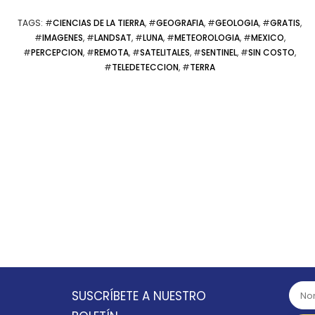
TAGS
: #
CIENCIAS DE LA TIERRA
, #
GEOGRAFIA
, #
GEOLOGIA
, #
GRATIS
,
#
IMAGENES
, #
LANDSAT
, #
LUNA
, #
METEOROLOGIA
, #
MEXICO
,
#
PERCEPCION
, #
REMOTA
, #
SATELITALES
, #
SENTINEL
, #
SIN COSTO
,
#
TELEDETECCION
, #
TERRA
SUSCRÍBETE A NUESTRO