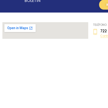
BOLETÍN
TELÉFONO:
722
Cont
729
kar